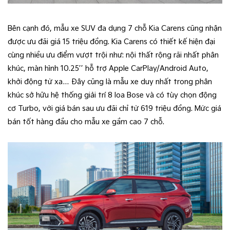
Bên cạnh đó, mẫu xe SUV đa dụng 7 chỗ Kia Carens cũng nhận
được ưu đãi giá 15 triệu đồng. Kia Carens có thiết kế hiện đại
cùng nhiều ưu điểm vượt trội như: nội thất rộng rãi nhất phân
khúc, màn hình 10.25’’ hỗ trợ Apple CarPlay/Android Auto,
khởi động từ xa… Đây cũng là mẫu xe duy nhất trong phân
khúc sở hữu hệ thống giải trí 8 loa Bose và có tùy chọn động
cơ Turbo, với giá bán sau ưu đãi chỉ từ 619 triệu đồng. Mức giá
bán tốt hàng đầu cho mẫu xe gầm cao 7 chỗ.