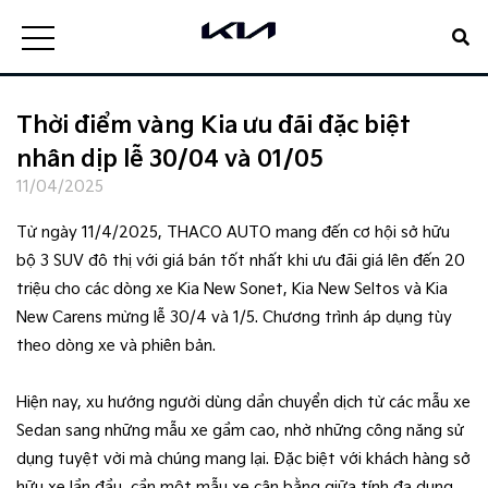
Thời điểm vàng Kia ưu đãi đặc biệt
nhân dịp lễ 30/04 và 01/05
11/04/2025
Từ ngày 11/4/2025, THACO AUTO mang đến cơ hội sở hữu
bộ 3 SUV đô thị với giá bán tốt nhất khi ưu đãi giá lên đến 20
triệu cho các dòng xe Kia New Sonet, Kia New Seltos và Kia
New Carens mừng lễ 30/4 và 1/5. Chương trình áp dụng tùy
theo dòng xe và phiên bản.
Hiện nay, xu hướng người dùng dần chuyển dịch từ các mẫu xe
Sedan sang những mẫu xe gầm cao, nhờ những công năng sử
dụng tuyệt vời mà chúng mang lại. Đặc biệt với khách hàng sở
hữu xe lần đầu, cần một mẫu xe cân bằng giữa tính đa dụng,