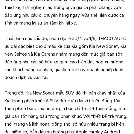
thiết kế, trải nghiệm lái, trang bị và giá cả phải chăng; vừa
đáp ứng nhu cầu di chuyển hàng ngày, vừa thể hiện được cá
tính và mang lại sự an tâm khi lái xe.
Thấu hiểu nhu cầu đó, nhân dịp lễ 30/4 và 1/5, THACO AUTO
ưu đãi đặc biệt cho 3 mẫu xe của Kia gồm Kia New Sonet, Kia
New Seltos và Kia Carens nhằm mang đến mức giá bán tốt,
đáp ứng nhu cầu sở hữu xe gầm cao hiện đại, hợp xu hướng
cho khách hàng cá nhân, gia đình trẻ hay doanh nghiệp kinh
doanh dịch vụ vận tải.
Trong đó, Kia New Sonet mẫu SUV đô thị bán chạy nhất của
Kia trong phân khúc A SUV được ưu đãi 20 triệu đồng tùy
theo phiên bản; sau ưu đãi giá bán chỉ từ 519 triệu đồng, mức
giá bán tốt hàng đầu trong phân khúc. Với thiết kế trẻ trung,
thời trang và linh hoạt, đồng thời sở hữu nhiều trang bị hiện
đại hiếm có, dẫn đầu xu hướng như Apple carplay Android