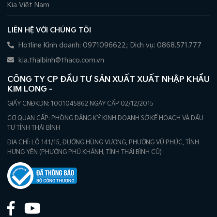
Kia Việt Nam
LIÊN HỆ VỚI CHÚNG TÔI
Hotline Kinh doanh: 0971096622; Dịch vụ: 0868.571.777
kia.thaibinh@thaco.com.vn
CÔNG TY CP ĐẦU TƯ SẢN XUẤT XUẤT NHẬP KHẨU
KIM LONG -
GIẤY CNĐKDN: 1001045862 NGÀY CẤP 02/12/2015
CƠ QUAN CẤP: PHÒNG ĐĂNG KÝ KINH DOANH SỞ KẾ HOẠCH VÀ ĐẦU
TƯ TỈNH THÁI BÌNH
ĐỊA CHỈ: LÔ 141/15, ĐƯỜNG HÙNG VƯƠNG, PHƯỜNG VŨ PHÚC, TỈNH
HƯNG YÊN (PHƯỜNG PHÚ KHÁNH, TỈNH THÁI BÌNH CŨ)