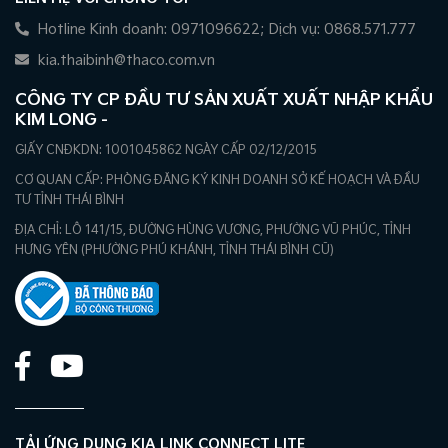
Hotline Kinh doanh: 0971096622; Dịch vụ: 0868.571.777
kia.thaibinh@thaco.com.vn
CÔNG TY CP ĐẦU TƯ SẢN XUẤT XUẤT NHẬP KHẨU
KIM LONG -
GIẤY CNĐKDN: 1001045862 NGÀY CẤP 02/12/2015
CƠ QUAN CẤP: PHÒNG ĐĂNG KÝ KINH DOANH SỞ KẾ HOẠCH VÀ ĐẦU
TƯ TỈNH THÁI BÌNH
ĐỊA CHỈ: LÔ 141/15, ĐƯỜNG HÙNG VƯƠNG, PHƯỜNG VŨ PHÚC, TỈNH
HƯNG YÊN (PHƯỜNG PHÚ KHÁNH, TỈNH THÁI BÌNH CŨ)
TẢI ỨNG DỤNG KIA LINK CONNECT LITE