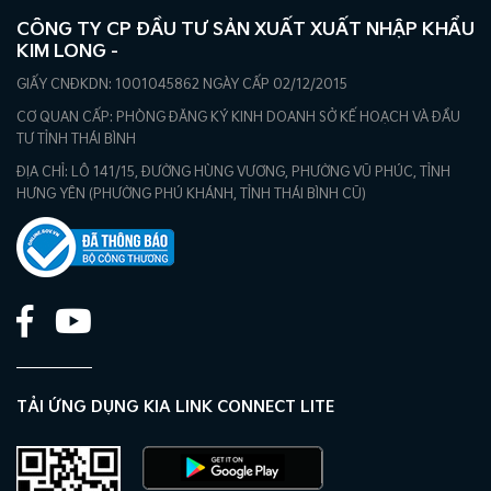
CÔNG TY CP ĐẦU TƯ SẢN XUẤT XUẤT NHẬP KHẨU
KIM LONG -
GIẤY CNĐKDN: 1001045862 NGÀY CẤP 02/12/2015
CƠ QUAN CẤP: PHÒNG ĐĂNG KÝ KINH DOANH SỞ KẾ HOẠCH VÀ ĐẦU
TƯ TỈNH THÁI BÌNH
ĐỊA CHỈ: LÔ 141/15, ĐƯỜNG HÙNG VƯƠNG, PHƯỜNG VŨ PHÚC, TỈNH
HƯNG YÊN (PHƯỜNG PHÚ KHÁNH, TỈNH THÁI BÌNH CŨ)
TẢI ỨNG DỤNG KIA LINK CONNECT LITE