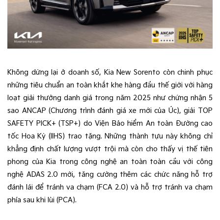
Không dừng lại ở doanh số, Kia New Sorento còn chinh phục
những tiêu chuẩn an toàn khắt khe hàng đầu thế giới với hàng
loạt giải thưởng danh giá trong năm 2025 như chứng nhận 5
sao ANCAP (Chương trình đánh giá xe mới của Úc), giải TOP
SAFETY PICK+ (TSP+) do Viện Bảo hiểm An toàn Đường cao
tốc Hoa Kỳ (IIHS) trao tặng. Những thành tựu này không chỉ
khẳng định chất lượng vượt trội mà còn cho thấy vị thế tiên
phong của Kia trong công nghệ an toàn toàn cầu với công
nghệ ADAS 2.0 mới, tăng cường thêm các chức năng hỗ trợ
đánh lái để tránh va chạm (FCA 2.0) và hỗ trợ tránh va chạm
phía sau khi lùi (PCA).