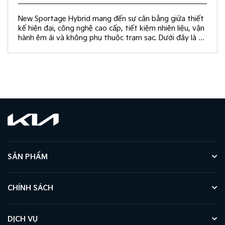
New Sportage Hybrid mang đến sự cân bằng giữa thiết
kế hiện đại, công nghệ cao cấp, tiết kiệm nhiên liệu, vận
hành êm ái và không phụ thuộc trạm sạc. Dưới đây là 10
giá trị khác biệt giúp New Sportage Hybrid trở thành
lựa chọn hàng đầu trong phân khúc C-SUV.
SẢN PHẨM
CHÍNH SÁCH
DỊCH VỤ