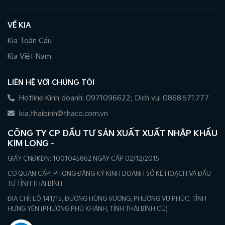
VỀ KIA
Kia Toàn Cầu
Kia Việt Nam
LIÊN HỆ VỚI CHÚNG TÔI
Hotline Kinh doanh: 0971096622; Dịch vụ: 0868.571.777
kia.thaibinh@thaco.com.vn
CÔNG TY CP ĐẦU TƯ SẢN XUẤT XUẤT NHẬP KHẨU
KIM LONG -
GIẤY CNĐKDN: 1001045862 NGÀY CẤP 02/12/2015
CƠ QUAN CẤP: PHÒNG ĐĂNG KÝ KINH DOANH SỞ KẾ HOẠCH VÀ ĐẦU
TƯ TỈNH THÁI BÌNH
ĐỊA CHỈ: LÔ 141/15, ĐƯỜNG HÙNG VƯƠNG, PHƯỜNG VŨ PHÚC, TỈNH
HƯNG YÊN (PHƯỜNG PHÚ KHÁNH, TỈNH THÁI BÌNH CŨ)