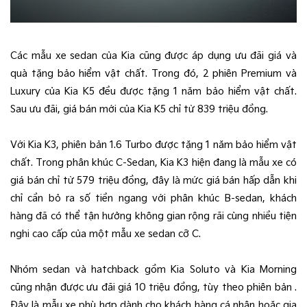
Các mẫu xe sedan của Kia cũng được áp dụng ưu đãi giá và
quà tặng bảo hiểm vật chất. Trong đó, 2 phiên Premium và
Luxury của Kia K5 đều được tặng 1 năm bảo hiểm vật chất.
Sau ưu đãi, giá bán mới của Kia K5 chỉ từ 839 triệu đồng.
Với Kia K3, phiên bản 1.6 Turbo được tặng 1 năm bảo hiểm vật
chất. Trong phân khúc C-Sedan, Kia K3 hiện đang là mẫu xe có
giá bán chỉ từ 579 triệu đồng, đây là mức giá bán hấp dẫn khi
chỉ cần bỏ ra số tiền ngang với phân khúc B-sedan, khách
hàng đã có thể tận hưởng không gian rộng rãi cùng nhiều tiện
nghi cao cấp của một mẫu xe sedan cỡ C.
Nhóm sedan và hatchback gồm Kia Soluto và Kia Morning
cũng nhận được ưu đãi giá 10 triệu đồng, tùy theo phiên bản .
Đây là mẫu xe phù hợp dành cho khách hàng cá nhân hoặc gia