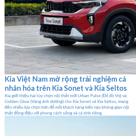
Kia Việt Nam mở rộng trải nghiệm cá
nhân hóa trên Kia Sonet và Kia Seltos
Kia giới thiệu hai tùy chọn nội thất mới Urban Pulse (Đỏ đô thị) và
Golden Glow (Vàng ánh dương) cho Kia Sonet và Kia Seltos, mang
đến nhiều lựa chọn hơn để mỗi khách hàng kiến tạo không gian nội
thất đồng điệu với phong cách sống và cá tính riêng.