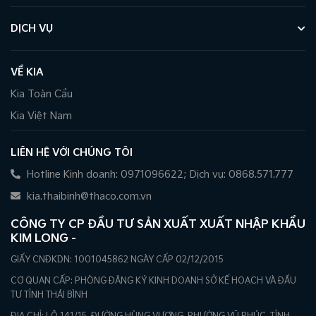
DỊCH VỤ
VỀ KIA
Kia Toàn Cầu
Kia Việt Nam
LIÊN HỆ VỚI CHÚNG TÔI
Hotline Kinh doanh: 0971096622; Dịch vụ: 0868.571.777
kia.thaibinh@thaco.com.vn
CÔNG TY CP ĐẦU TƯ SẢN XUẤT XUẤT NHẬP KHẨU
KIM LONG -
GIẤY CNĐKDN: 1001045862 NGÀY CẤP 02/12/2015
CƠ QUAN CẤP: PHÒNG ĐĂNG KÝ KINH DOANH SỞ KẾ HOẠCH VÀ ĐẦU
TƯ TỈNH THÁI BÌNH