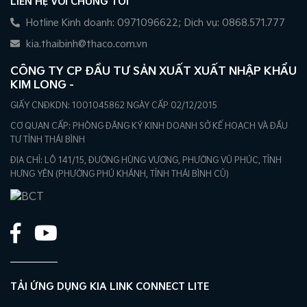
LIÊN HỆ VỚI CHÚNG TÔI
Hotline Kinh doanh: 0971096622; Dịch vụ: 0868.571.777
kia.thaibinh@thaco.com.vn
CÔNG TY CP ĐẦU TƯ SẢN XUẤT XUẤT NHẬP KHẨU
KIM LONG -
GIẤY CNĐKDN: 1001045862 NGÀY CẤP 02/12/2015
CƠ QUAN CẤP: PHÒNG ĐĂNG KÝ KINH DOANH SỞ KẾ HOẠCH VÀ ĐẦU
TƯ TỈNH THÁI BÌNH
ĐỊA CHỈ: LÔ 141/15, ĐƯỜNG HÙNG VƯƠNG, PHƯỜNG VŨ PHÚC, TỈNH
HƯNG YÊN (PHƯỜNG PHÚ KHÁNH, TỈNH THÁI BÌNH CŨ)
TẢI ỨNG DỤNG KIA LINK CONNECT LITE