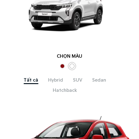
CHỌN MÀU
Tất cả
Hybrid
SUV
Sedan
Hatchback