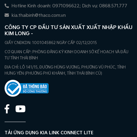
Hotline Kinh doanh: 0971096622; Dịch vụ: 0868.571.777
kia.thaibinh@thaco.com.vn
CÔNG TY CP ĐẦU TƯ SẢN XUẤT XUẤT NHẬP KHẨU
KIM LONG -
GIẤY CNĐKDN: 1001045862 NGÀY CẤP 02/12/2015
CƠ QUAN CẤP: PHÒNG ĐĂNG KÝ KINH DOANH SỞ KẾ HOẠCH VÀ ĐẦU
TƯ TỈNH THÁI BÌNH
ĐỊA CHỈ: LÔ 141/15, ĐƯỜNG HÙNG VƯƠNG, PHƯỜNG VŨ PHÚC, TỈNH
HƯNG YÊN (PHƯỜNG PHÚ KHÁNH, TỈNH THÁI BÌNH CŨ)
TẢI ỨNG DỤNG KIA LINK CONNECT LITE