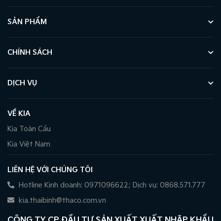
SẢN PHẨM
CHÍNH SÁCH
DỊCH VỤ
VỀ KIA
Kia Toàn Cầu
Kia Việt Nam
LIÊN HỆ VỚI CHÚNG TÔI
Hotline Kinh doanh: 0971096622; Dịch vụ: 0868.571.777
kia.thaibinh@thaco.com.vn
CÔNG TY CP ĐẦU TƯ SẢN XUẤT XUẤT NHẬP KHẨU