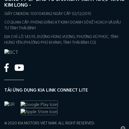
KIM LONG -
GIẤY CNĐKDN: 1001045862 NGÀY CẤP 02/12/2015
CƠ QUAN CẤP: PHÒNG ĐĂNG KÝ KINH DOANH SỞ KẾ HOẠCH VÀ ĐẦU
TƯ TỈNH THÁI BÌNH
ĐỊA CHỈ: LÔ 141/15, ĐƯỜNG HÙNG VƯƠNG, PHƯỜNG VŨ PHÚC, TỈNH
HƯNG YÊN (PHƯỜNG PHÚ KHÁNH, TỈNH THÁI BÌNH CŨ)
TẢI ỨNG DỤNG KIA LINK CONNECT LITE
© 2020 KIA MOTORS VIET NAM. ALL RIGHT RESERVED.